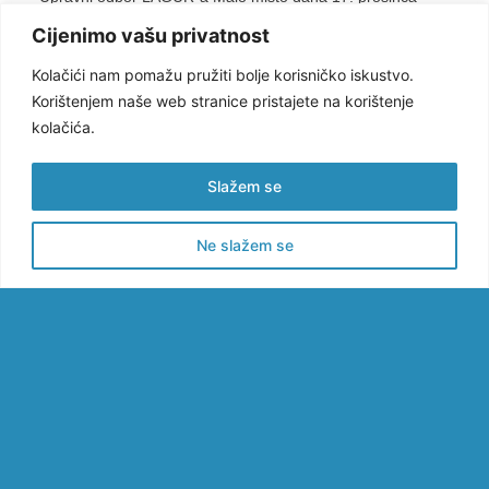
2025. je donio Odluku o izmjeni #4 I. FLAG natječaja za
Cijenimo vašu privatnost
Mjeru 1.1. „Potpora uvođenju novih modela, postupaka,
Kolačići nam pomažu pružiti bolje korisničko iskustvo.
tehnika i dodatnih vrijednosti u kontekstu razvoja sektora
Korištenjem naše web stranice pristajete na korištenje
ribarstva i akvakulture“.
kolačića.
Ističu se izmjene u sklopu
Priloga I Popis dokumentacije za
Slažem se
podnošenje Zahtjeva za potporu
, kao i tehničke korekcije
Priloga VII Pravilnik za odabir i provedbu projekata u okviru
Ne slažem se
LAGUR-a Malo misto (FLAG)
Sve izmjene su navedene u priloženoj odluci Upravnog
odbora u nastavku, a cjelokupni popis ažurirane natječajne
dokumentacije možete pronaći
ovdje
.
LAGUR_UO_Odluka o usvajanju Izmjene #4 Natjecaja
M1_1