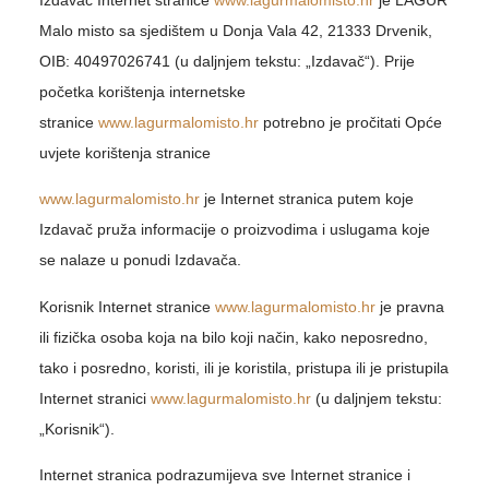
Izdavač Internet stranice
www.lagurmalomisto.hr
je LAGUR
Malo misto sa sjedištem u Donja Vala 42, 21333 Drvenik,
OIB: 40497026741 (u daljnjem tekstu: „Izdavač“). Prije
početka korištenja internetske
stranice
www.lagurmalomisto.hr
potrebno je pročitati Opće
uvjete korištenja stranice
www.lagurmalomisto.hr
je Internet stranica putem koje
Izdavač pruža informacije o proizvodima i uslugama koje
se nalaze u ponudi Izdavača.
Korisnik Internet stranice
www.lagurmalomisto.hr
je pravna
ili fizička osoba koja na bilo koji način, kako neposredno,
tako i posredno, koristi, ili je koristila, pristupa ili je pristupila
Internet stranici
www.lagurmalomisto.hr
(u daljnjem tekstu:
„Korisnik“).
Internet stranica podrazumijeva sve Internet stranice i