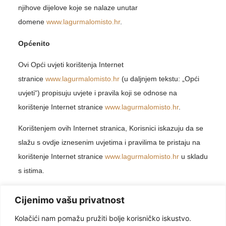
njihove dijelove koje se nalaze unutar
domene
www.lagurmalomisto.hr
.
Općenito
Ovi Opći uvjeti korištenja Internet
stranice
www.lagurmalomisto.hr
(u daljnjem tekstu: „Opći
uvjeti“) propisuju uvjete i pravila koji se odnose na
korištenje Internet stranice
www.lagurmalomisto.hr
.
Korištenjem ovih Internet stranica, Korisnici iskazuju da se
slažu s ovdje iznesenim uvjetima i pravilima te pristaju na
korištenje Internet stranice
www.lagurmalomisto.hr
u skladu
s istima.
Pravo korištenja ovih Internet stranica osobno je pravo
Cijenimo vašu privatnost
Korisnika i ne može se ni na koji način prenositi na druge
Kolačići nam pomažu pružiti bolje korisničko iskustvo.
fizičke ili pravne osobe.