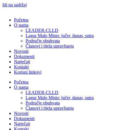
Idi na sadržaj
Početna
O nama
LEADER-CLLD
Lagur Malo Misto: jučer, danas, sutra
Područje obuhvata​
Članovi i tijela upravljanja​
Novosti
Dokumenti
Natječaji
Kontakt
Korisni linkovi
Početna
O nama
LEADER-CLLD
Lagur Malo Misto: jučer, danas, sutra
Područje obuhvata​
Članovi i tijela upravljanja​
Novosti
Dokumenti
Natječaji
Kontakt