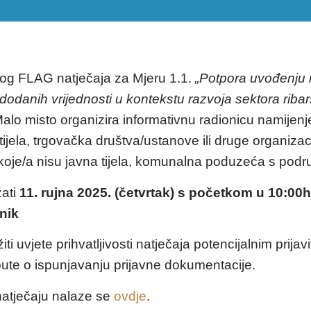
g FLAG natječaja za Mjeru 1.1.
„Potpora uvođenju 
dodanih vrijednosti u kontekstu razvoja sektora ribar
o misto organizira informativnu radionicu namijenj
a tijela, trgovačka društva/ustanove ili druge organiz
 koje/a nisu javna tijela, komunalna poduzeća s po
žati
11. rujna 2025. (četvrtak) s početkom u 10:0
nik
ižiti uvjete prihvatljivosti natječaja potencijalnim prijavi
upute o ispunjavanju prijavne dokumentacije.
natječaju nalaze se
ovdje
.