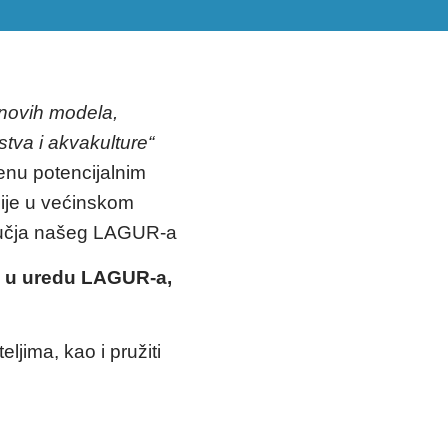
novih modela,
stva i akvakulture“
enu potencijalnim
acije u većinskom
dručja našeg LAGUR-a
0h u uredu LAGUR-a,
teljima, kao i pružiti