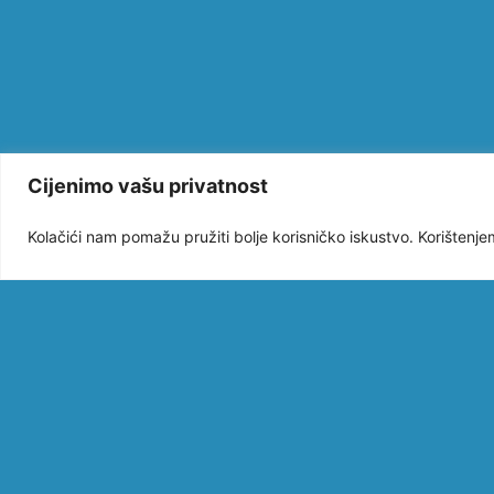
Cijenimo vašu privatnost
Kolačići nam pomažu pružiti bolje korisničko iskustvo. Korištenje
PONIŠTEN I. 
natječaj za Mjer
2.2.: “Održiva