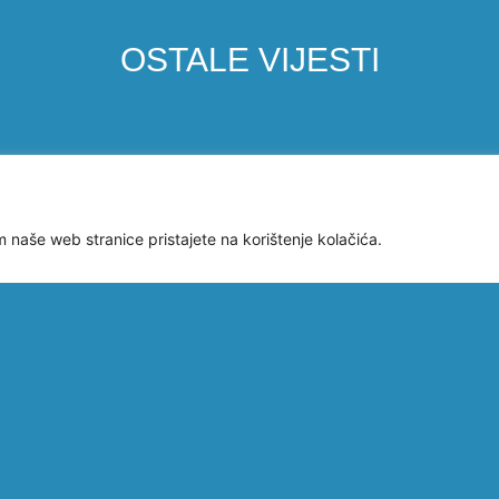
OSTALE VIJESTI
m naše web stranice pristajete na korištenje kolačića.
FLAG
OBJAVLJENI
ODR
u
NACIONALNI
IZB
NATJEČAJI ZA
SJE