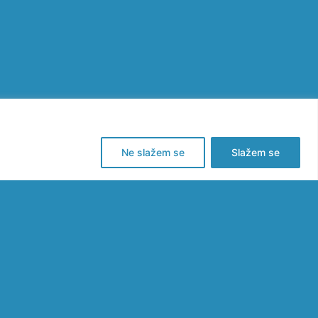
Ne slažem se
Slažem se
ŽANA
ORNA
DNICA