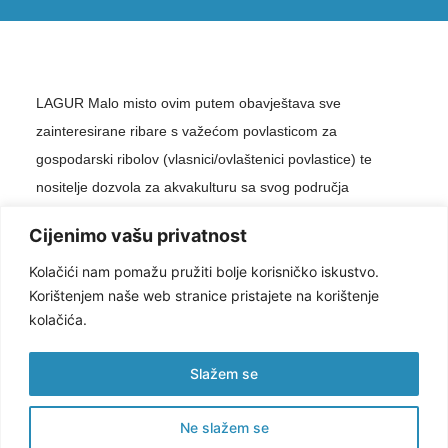
LAGUR Malo misto ovim putem obavještava sve
zainteresirane ribare s važećom povlasticom za
gospodarski ribolov (vlasnici/ovlaštenici povlastice) te
nositelje dozvola za akvakulturu sa svog područja
djelovanja (Općina Gradac, Općina Podgora, Grad Ploče,
Cijenimo vašu privatnost
Općina Trpanj, Grad Vrgorac) na
informativnu radionicu
Kolačići nam pomažu pružiti bolje korisničko iskustvo.
vezano za planirani LAGUR natječaj za sufinanciranje
Korištenjem naše web stranice pristajete na korištenje
ulaganja na/ili izvan ribarskih plovila te u akvakulturi
.
kolačića.
Radionica će se održati 29.1.2026. godine s početkom u
15,00 – online (MS Teams platforma). Ukoliko ste
Slažem se
zainteresirani sudjelovati na navedenu radionicu, molimo
da nas prethodno kontaktirate na našu email
Ne slažem se