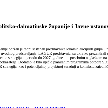
plitsko-dalmatinske županije i Javne usta
panije održan je radni sastanak predstavnika lokalnih akcijskih grup
odnog predstavljanja, LAGUR predstavnici su ukratko prezentirali dos
 provedbe strategija u periodu do 2027. godine – s posebnim naglaskom 
 i pokazatelja. Dodatno je bilo riječ o planiranim programima potpore
ategija, kao i potencijalnoj projektnoj suradnji u kontekstu zajedničk