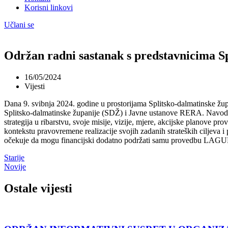
Korisni linkovi
Učlani se
Održan radni sastanak s predstavnicima S
16/05/2024
Vijesti
Dana 9. svibnja 2024. godine u prostorijama Splitsko-dalmatinske žu
Splitsko-dalmatinske županije (SDŽ) i Javne ustanove RERA. Navod uv
strategija u ribarstvu, svoje misije, vizije, mjere, akcijske planove
kontekstu pravovremene realizacije svojih zadanih strateških ciljeva
očekuje da mogu financijski dodatno podržati samu provedbu LAGUR str
Starije
Novije
Ostale vijesti