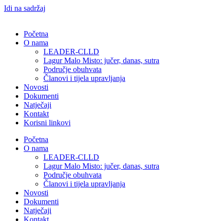
Idi na sadržaj
Početna
O nama
LEADER-CLLD
Lagur Malo Misto: jučer, danas, sutra
Područje obuhvata​
Članovi i tijela upravljanja​
Novosti
Dokumenti
Natječaji
Kontakt
Korisni linkovi
Početna
O nama
LEADER-CLLD
Lagur Malo Misto: jučer, danas, sutra
Područje obuhvata​
Članovi i tijela upravljanja​
Novosti
Dokumenti
Natječaji
Kontakt