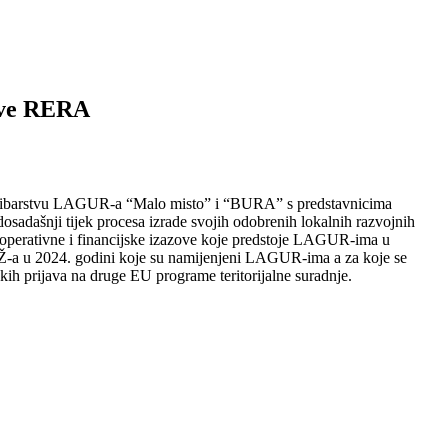
nove RERA
a u ribarstvu LAGUR-a “Malo misto” i “BURA” s predstavnicima
adašnji tijek procesa izrade svojih odobrenih lokalnih razvojnih
na operativne i financijske izazove koje predstoje LAGUR-ima u
 SDŽ-a u 2024. godini koje su namijenjeni LAGUR-ima a za koje se
ih prijava na druge EU programe teritorijalne suradnje.