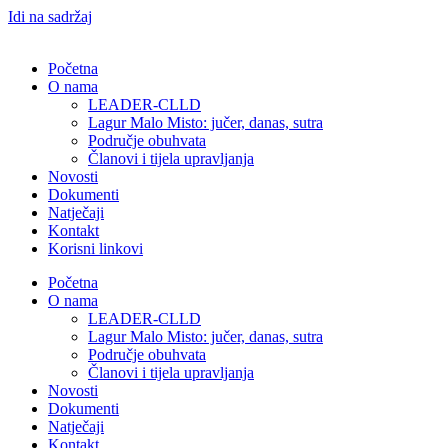
Idi na sadržaj
Početna
O nama
LEADER-CLLD
Lagur Malo Misto: jučer, danas, sutra
Područje obuhvata​
Članovi i tijela upravljanja​
Novosti
Dokumenti
Natječaji
Kontakt
Korisni linkovi
Početna
O nama
LEADER-CLLD
Lagur Malo Misto: jučer, danas, sutra
Područje obuhvata​
Članovi i tijela upravljanja​
Novosti
Dokumenti
Natječaji
Kontakt