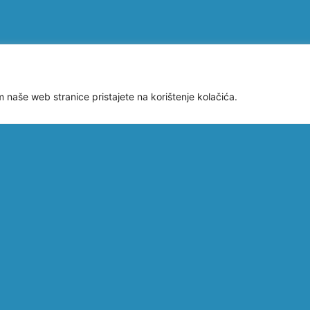
m naše web stranice pristajete na korištenje kolačića.
OBJAVLJEN JAVNI
ODR
POZIV ZA
SAS
DODJELU
PRE
VA
RIBARSKOG ALATA
AG
ILA
– VRŠA
FAK
ZAINTERESIRANIM
ZAG