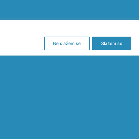
Ne slažem se
Slažem se
ŽAN RADNI
TANAK S
DSTAVNICIMA
RONOMSKOG
ULTETA U
REBU