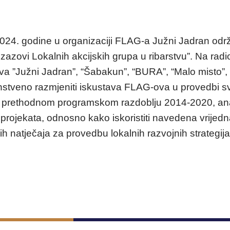
024. godine u organizaciji FLAG-a Južni Jadran odr
 izazovi Lokalnih akcijskih grupa u ribarstvu”. Na radi
 ”Južni Jadran”, “Šabakun”, “BURA”, “Malo misto”, „Br
enstveno razmjeniti iskustava FLAG-ova u provedbi sv
 u prethodnom programskom razdoblju 2014-2020, analiz
 projekata, odnosno kako iskoristiti navedena vrijedn
h natječaja za provedbu lokalnih razvojnih strategija