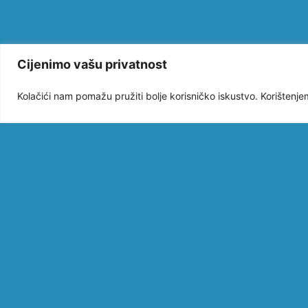
Cijenimo vašu privatnost
Kolačići nam pomažu pružiti bolje korisničko iskustvo. Korištenje
OBJAVLJENI
NACIONALNI
NATJEČAJI ZA
MJERU I.4 „PR
KUPNJA PLOV
ZA MLADE