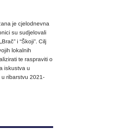
žana je cjelodnevna
onici su sudjelovali
ač” i “Škoji”. Cilj
ojih lokalnih
irati te raspraviti o
a iskustva u
 u ribarstvu 2021-