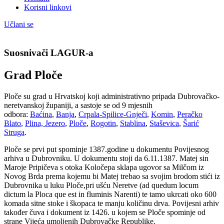
Korisni linkovi
Učlani se
Suosnivači LAGUR-a
Grad Ploče
Ploče su grad u Hrvatskoj koji administrativno pripada Dubrovačko-
neretvanskoj županiji, a sastoje se od 9 mjesnih
odbora:
Baćina
,
Banja
,
Crpala-Spilice-Gnječi
,
Komin
,
Peračko
Blato
,
Plina, Jezero
,
Ploče
,
Rogotin
,
Stablina
,
Staševica
,
Šarić
Struga
.
Ploče se prvi put spominje 1387.godine u dokumentu Povijesnog
arhiva u Dubrovniku. U dokumentu stoji da 6.11.1387. Matej sin
Maroje Pripičeva s otoka Koločepa sklapa ugovor sa Milčom iz
Novog Brda prema kojemu bi Matej trebao sa svojim brodom stići iz
Dubrovnika u luku Ploče,pri ušću Neretve (ad quedum locum
dictum la Ploca que est in fluminis Narenti) te tamo ukrcati oko 600
komada sitne stoke i škopaca te manju količinu drva. Povijesni arhiv
također čuva i dokument iz 1426. u kojem se Ploče spominje od
strane Vijeća umoljenih Dubrovačke Republike.