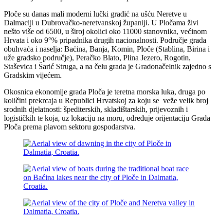
Ploče su danas mali moderni lučki gradić na ušću Neretve u
Dalmaciji u Dubrovačko-neretvanskoj županiji. U Pločama živi
nešto više od 6500, u široj okolici oko 11000 stanovnika, većinom
Hrvata i oko 9°% pripadnika drugih nacionalnosti. Područje grada
obuhvaća i naselja: Baćina, Banja, Komin, Ploče (Stablina, Birina i
uže gradsko područje), Peračko Blato, Plina Jezero, Rogotin,
Staševica i Šarić Struga, a na čelu grada je Gradonačelnik zajedno s
Gradskim vijećem.
Okosnica ekonomije grada Ploča je teretna morska luka, druga po
količini prekrcaja u Republici Hrvatskoj za koju se veže velik broj
srodnih djelatnosti: špediterskih, skladištarskih, prijevoznih i
logističkih te koja, uz lokaciju na moru, određuje orijentaciju Grada
Ploča prema plavom sektoru gospodarstva.