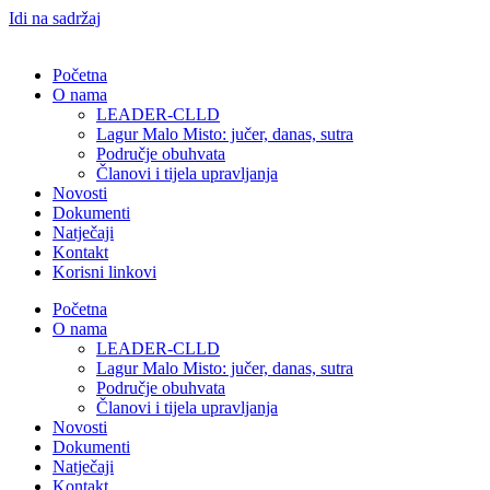
Idi na sadržaj
Početna
O nama
LEADER-CLLD
Lagur Malo Misto: jučer, danas, sutra
Područje obuhvata​
Članovi i tijela upravljanja​
Novosti
Dokumenti
Natječaji
Kontakt
Korisni linkovi
Početna
O nama
LEADER-CLLD
Lagur Malo Misto: jučer, danas, sutra
Područje obuhvata​
Članovi i tijela upravljanja​
Novosti
Dokumenti
Natječaji
Kontakt