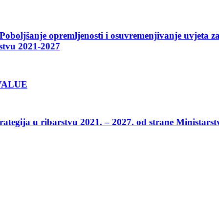
boljšanje opremljenosti i osuvremenjivanje uvjeta za 
rstvu 2021-2027
2VALUE
gija u ribarstvu 2021. – 2027. od strane Ministarstv