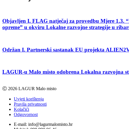
Objavljen I. FLAG natječaj za provedbu Mjere 1.3. “Po
opreme” u okviru Lokalne razvojne strategije u riba
Održan I. Partnerski sastanak EU projekta ALIEN
LAGUR-u Malo misto odobrena Lokalna razvojna strate
Ⓒ 2026 LAGUR Malo misto
Uvjeti korištenja
Pravila privatnosti
Kolačići
Odgovornost
E-mail: info@lagurmalomisto.hr