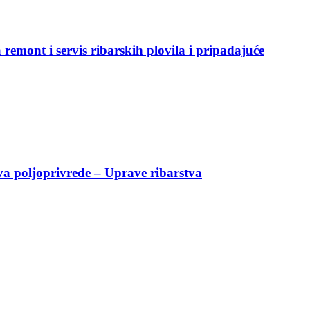
remont i servis ribarskih plovila i pripadajuće
a poljoprivrede – Uprave ribarstva