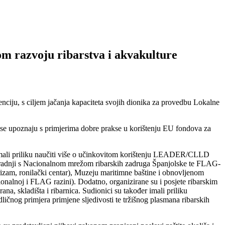
m razvoju ribarstva i akvakulture
ciju, s ciljem jačanja kapaciteta svojih dionika za provedbu Lokalne
da se upoznaju s primjerima dobre prakse u korištenju EU fondova za
su imali priliku naučiti više o učinkovitom korištenju LEADER/CLLD
radnji s Nacionalnom mrežom ribarskih zadruga Španjolske te FLAG-
zam, ronilački centar), Muzeju maritimne baštine i obnovljenom
onalnoj i FLAG razini). Dodatno, organizirane su i posjete ribarskim
na, skladišta i ribarnica. Sudionici su također imali priliku
ličnog primjera primjene sljedivosti te tržišnog plasmana ribarskih