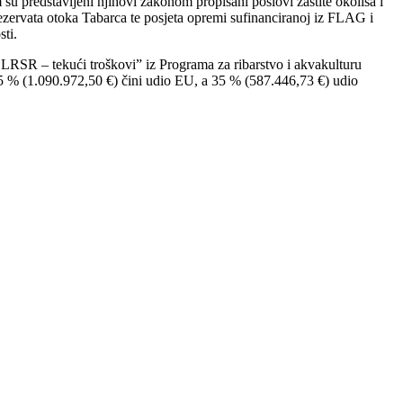
 su predstavljeni njihovi zakonom propisani poslovi zaštite okoliša i
rezervata otoka Tabarca te posjeta opremi sufinanciranoj iz FLAG i
sti.
LRSR – tekući troškovi” iz Programa za ribarstvo i akvakulturu
 % (1.090.972,50 €) čini udio EU, a 35 % (587.446,73 €) udio