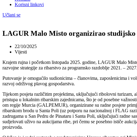
Korisni linkovi
Učlani se
LAGUR Malo Misto organizirao studijsko p
22/10/2025
Vijesti
Krajem rujna i početkom listopada 2025. godine, LAGUR Malo Misto org
razvojne strategije za ribarstvo za programsko razdoblje 2021. – 2027
Putovanje je omogućilo sudionicima – članovima, zaposlenicima i volon
razvoj održivog plavog gospodarstva.
Tijekom posjeta različitim projektima, uključujući ribolovni turizam
pristupa u lokalnim ribarskim zajednicama, što je od posebne važ
om regije Murcia (GALPEMUR), organizirane su radne posjete primjer
ribarskom brodu u Santa Poli (uz potporu na nacionalnoj i FLAG razin
zadrugama u San Pedru de Pinataru i Santa Poli, uključujući radne sasta
sudjelovati uživo na aukcijama ribe, pri čemu se posebno ističe aukcij
proizvoda.