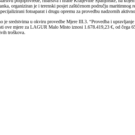
tarstvu poljoprivrede, ribarstva i hrane Kraljevine Španjolske, na kojem
anka, organiziran je i terenski posjet zaštićenom području maritimnog 
specijalizirani fotoaparat i drugu opremu za provedbu nadzornih aktivno
e sredstvima u okviru provedbe Mjere III.3. “Provedba i upravljanje 
sti ove mjere za LAGUR Malo Misto iznosi 1.678.419,23 €, od čega 65
ivih troškova.