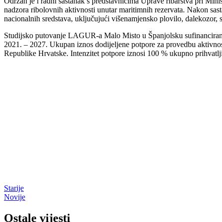
Održan je i radni sastanak s predstavnicima Uprave ribarstva pri Minis
nadzora ribolovnih aktivnosti unutar maritimnih rezervata. Nakon sast
nacionalnih sredstava, uključujući višenamjensko plovilo, dalekozor, 
Studijsko putovanje LAGUR-a Malo Misto u Španjolsku sufinancirano j
2021. – 2027. Ukupan iznos dodijeljene potpore za provedbu aktivno
Republike Hrvatske. Intenzitet potpore iznosi 100 % ukupno prihvatlj
Starije
Novije
Ostale vijesti