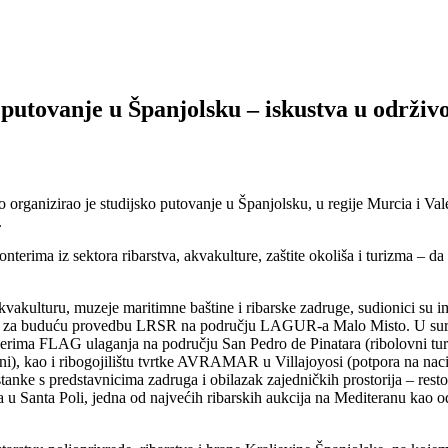
utovanje u Španjolsku – iskustva u održivo
anizirao je studijsko putovanje u Španjolsku, u regije Murcia i Valen
.
terima iz sektora ribarstva, akvakulture, zaštite okoliša i turizma – 
, akvakulturu, muzeje maritimne baštine i ribarske zadruge, sudionici 
nosti za buduću provedbu LRSR na području LAGUR-a Malo Misto. U su
ima FLAG ulaganja na području San Pedro de Pinatara (ribolovni turi
i), kao i ribogojilištu tvrtke AVRAMAR u Villajoyosi (potpora na naci
nke s predstavnicima zadruga i obilazak zajedničkih prostorija – restora
a u Santa Poli, jedna od najvećih ribarskih aukcija na Mediteranu kao od