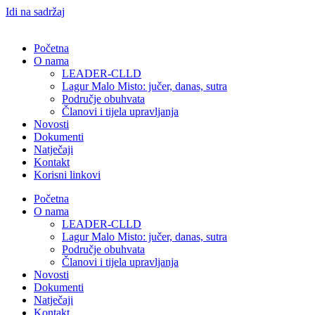
Idi na sadržaj
Početna
O nama
LEADER-CLLD
Lagur Malo Misto: jučer, danas, sutra
Područje obuhvata​
Članovi i tijela upravljanja​
Novosti
Dokumenti
Natječaji
Kontakt
Korisni linkovi
Početna
O nama
LEADER-CLLD
Lagur Malo Misto: jučer, danas, sutra
Područje obuhvata​
Članovi i tijela upravljanja​
Novosti
Dokumenti
Natječaji
Kontakt