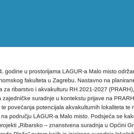
4. godine u prostorijama LAGUR-a Malo misto održan
omskog fakulteta u Zagrebu. Nastavno na planirane 
a za ribarstvo i akvakulturu RH 2021-2027 (PRARH), 
a zajedničke suradnje u kontekstu prijave na PRARH
 te povećanja potencijala akvakulturnih lokaliteta te
ra na području LAGUR-a Malo misto. Podsjeća se kak
ojekti „Ribarsko – znanstvena suradnja u Općini Gr