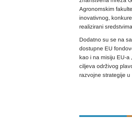
znanstvena mreža Gra
Agronomskim fakultet
inovativnog, konkure
realizirani sredstvi
Dodatno su se na sas
dostupne EU fondove 
kao i na misiju EU-a
ciljeva održivog pla
razvojne strategije 