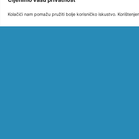
Kolačići nam pomažu pružiti bolje korisničko iskustvo. Korištenje
Objavljen I. FL
natječaj za Mjer
2.1. „Podrška
uspostavi novih
događanja, sadr
i modela valoriz
maritimne resur