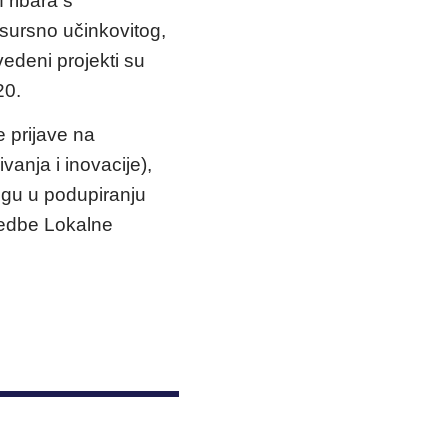
 ribara s
sursno učinkovitog,
edeni projekti su
20.
 prijave na
anja i inovacije),
ogu u podupiranju
vedbe Lokalne