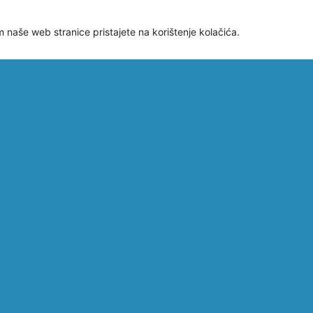
m naše web stranice pristajete na korištenje kolačića.
AG
IZMJENA #5 ZA I.
Obja
u
FLAG NATJEČAJ
natj
MJERE 1.1.
Mjer
„POTPORA
“Pob
žaja
UVOĐENJU NOVIH
oprem
acije
MODELA,
osuv
sne
POSTUPAKA,
uvjet