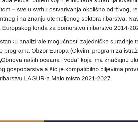
da Ploča” putem kojih je inicirana suradnja lokalnih
om – sve u svrhu ostvarivanja okolišno održivog, re
ntnog i na znanju utemeljenog sektora ribarstva. Nav
ma Europskog fonda za pomorstvo i ribarstvo 2014-20
tanku analizirale mogućnosti zajedničke suradnje te
programa Obzor Europa (Okvirni program za istraživ
 „Obnova naših oceana i voda” koja ima značajnu ul
vog gospodarstva a što je kompatibilno ciljevima pro
u ribarstvu LAGUR-a Malo misto 2021-2027.