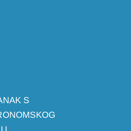
ANAK S
GRONOMSKOG
BU