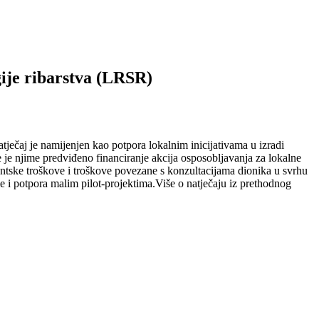
gije ribarstva (LRSR)
ječaj je namijenjen kao potpora lokalnim inicijativama u izradi
e je njime predviđeno financiranje akcija osposobljavanja za lokalne
antske troškove i troškove povezane s konzultacijama dionika u svrhu
me i potpora malim pilot-projektima.Više o natječaju iz prethodnog