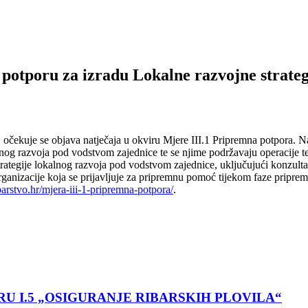
potporu za izradu Lokalne razvojne strate
čekuje se objava natječaja u okviru Mjere III.1 Pripremna potpora. Nat
kalnog razvoja pod vodstvom zajednice te se njime podržavaju operacije t
trategije lokalnog razvoja pod vodstvom zajednice, uključujući konzult
) organizacije koja se prijavljuje za pripremnu pomoć tijekom faze pripre
ibarstvo.hr/mjera-iii-1-pripremna-potpora/
.
U I.5 „OSIGURANJE RIBARSKIH PLOVILA“