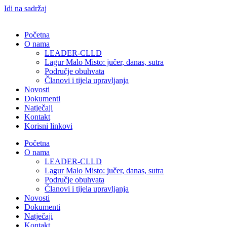
Idi na sadržaj
Početna
O nama
LEADER-CLLD
Lagur Malo Misto: jučer, danas, sutra
Područje obuhvata​
Članovi i tijela upravljanja​
Novosti
Dokumenti
Natječaji
Kontakt
Korisni linkovi
Početna
O nama
LEADER-CLLD
Lagur Malo Misto: jučer, danas, sutra
Područje obuhvata​
Članovi i tijela upravljanja​
Novosti
Dokumenti
Natječaji
Kontakt